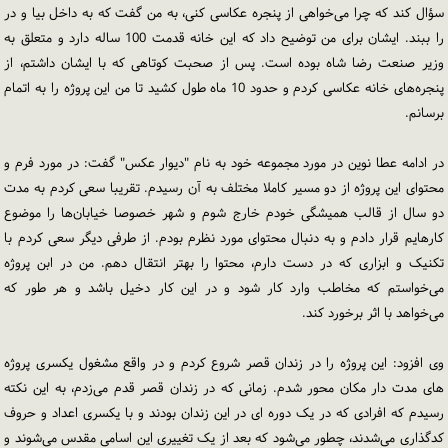
سؤال کند که چرا می‌خواهی از پنجره عکاسی کنی، به من گفت که به داخل بیا و در
را ببند. ایشان برای من توضیح داد که این خانه قدمت 100 ساله دارد و متعلق به
وزیر صنعت رضا شاه بوده است. پس از صحبت کوتاهی که با ایشان داشتم، از
پنجره‌های خانه عکاسی کردم و حدود 10 ماه طول کشید تا من این پروژه را به اتمام
برسانم.
در ادامه عطا نوین در مورد مجموعه خود به نام "دیوار عکس" گفت: در مورد فرم و
محتوای این پروژه از دو مسیر کاملا مختلف به آن رسیدم. تقریبا سعی کردم به مدت
دو سال از قالب همیشگی خودم خارج شوم و شهر خصوصا خیابان‌ها را موضوع
کارهایم قرار دادم و به دنبال محتوای مورد نظرم بودم. از طرفی دیگر سعی کردم با
تکنیک و ابزاری که در دست دارم، محتوا را بهتر انتقال دهم. من در ابن پروژه
می‌خواستم که مخاطب وارد کار شود و در این کار دخیل باشد و هر طور که
می‌خواهد با اثر برخورد کند.
وی افزود: این پروژه را در زندان قصر شروع کردم و در واقع مشغول یکسری پروژه
های مدت دار مکان محور شدم. زمانی که در زندان قصر قدم می‌زدم، به این نکته
رسیدم که افرادی که در یک دوره ای در این زندان بودند و با یکسری اعداد و حروف
کدگذاری می‌شدند، چطور می‌شود که بعد از یک تغییری این اسامی مقدس می‌شوند و