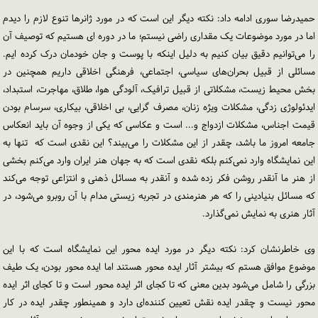
حمیدرضا سوری ادامه داد: نکته دیگر این است که در مورد ژانرها تنوع لازم را دیدم
اما در مورد موضوعات یک مقداری راضی نیستم؛ ما در دوره ای هستیم که توصیف آن
را می‌توانیم دقیق بیان کنیم به دلیل اینکه با پوست و جان خودمان درک کرده ایم.
مسائلی از قبیل بحران‌های سیاسی، اجتماعی، فرهنگی اخلاقی داریم همچنین در
بخش محیط زیست، مشکلاتی از قبیل ترافیک، آلودگی هوا، طلاق، مهاجرت، استبداد،
ایدئولوژی زدگی، مشکلات ویژه زنان، مصرف گرایی، بی اخلاقی، بیکاری، سرسام بودن
قیمت اجناس، مشکلات ازدواج و... است و عکاسی که یکی از وجوه آن باید انعکاس
جامعه امروز ما باشد، چقدر از این مشکلات را می‌بیند؟ این نقدی است که تنها به
این نمایشگاه وارد نمی‌کنم بلکه نقدی است که به جهان هنر ایران وارد می‌کنم بخشی
از هنر ما آنقدر روشن فکر زده شده و آنقدر به مسائل ذهنی و انتزاعی توجه می‌کند
که مسائل بنیادینی را که هر هنرمندی در تجربه زیستی مدام با آن روبرو می‌شود، در
آثار هنری به نمایش نمی‌گذارد.
وی خاطرنشان کرد: نکته دیگر در مورد ایده محور این نمایشگاه است که با این
موضوع موافق هستم که بیشتر آثار ایده محور هستند اما ایده محور بودن، یک طیف
بزرگی را شامل می‌شود بدین معنی که تا کجای اثر ایده محور است و تا کجای اثر ایده
محور نیست و چقدر ایده نقش تعیین کننده‌ای دارد و همینطور چقدر ایده در کار