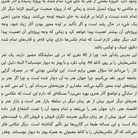
وجود دارد. امروزه بخشی از هنر به جای شیء تمام شده، به پروژه رسیده و آثار هنری
و عکاسی به پروژه تبدیل شدند و زمانی که از پروژه صحبت می‌کنیم، الزاما دیگر کار
تمام شده نیست و الزاما بر فرآیند به جای نتیجه توجه می‌کنند. پروژه جنین ذهنی
یک شیء در حال رشد است و اگر تأکید بر ایده محور بودن آثار زیاد شود، وجه
پروژه‌ای آن بیشتر اهمیت پیدا خواهد کرد و زمانی که وجه پروژه‌ای آن اهمیت پیدا
کند، دیگر چقدر لازم است که تمام عکس‌ها دارای چاپ فاخر و قاب‌های تمام شده
دقیق، شیک و لوکس باشد.
این مدرس یادآور شد: چرا از 40 نفری که در این نمایشگاه حضور دارند، یک نفر
عکس‌هایش را بر روی کاغذ A4 چاپ نکرد و با پونز به دیوار نچسباند؟ البته دلیل این
کار را می‌دانم اما سؤال مهمی برایم است. این لوکسی بودنی که در مصرف گرایی
جامعه امروز نقد می‌کنیم، چرا جهان هنر به آن دچار شده است و چرا اگر هنر بر
پروژه‌های ایده محور تأکید می‌کند، مقداری از هزینه‌های سرسام آور را کم نمی کند و
از سادگی و تواضع آثار هنری بهره نمی‌برد؟ مسئله‌ای که دارم این است که عکاسی و
هنرهای دیگر امروز بیش از هر زمان دیگر در سلطه بازار هنر است و بازار هنر و
اقتصاد هنر، دارد جهان هنر را می‌بلعد و تمام وجوه آن را تحت الشعاع قرار داده
است. امروز بیش از هر زمان دیگری هنرمند نگران فروش و فروش آثار با قیمت‌های
بالا است و این مساله طبعا در گالری‌ها نیز تأثیر گذاشته است. دیگر عکاس فکر
نمی‌کند که اگر عکس‌هایش را با کاغذ معمولی به همراه پونز به دیوار بچسباند، چقدر