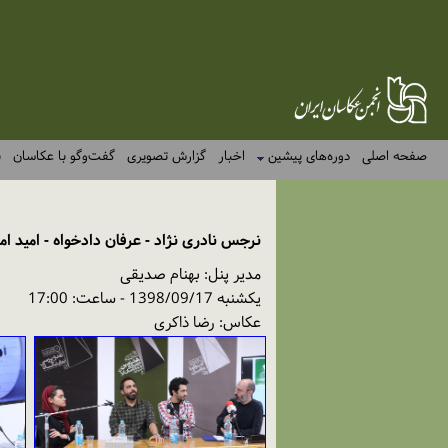
صفحه اصلی
دوره‌های پیشین
اخبار
گزارش تصویری
گفت‌وگو با عکاسان
ن
نرجس نادری نژاد - عرفان دادخواه - امید ام
مدیر پنل: بهنام صدیقی
یکشنبه 1398/09/17 - ساعت: 17:00
عکاس: رضا ذاکری